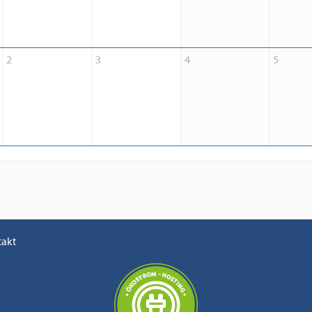
2
3
4
5
takt