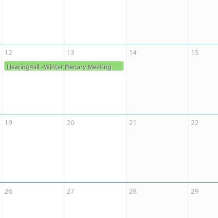
12
13
14
15
Hearing4all - Winter Plenary Meeting
Hearing4all - Winter Plenary Meeting
19
20
21
22
26
27
28
29