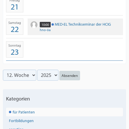
Freitag
21
Samstag
MED-EL Technikseminar der HCIG
10:00
22
hno-öa
Sonntag
23
Absenden
Kategorien
für Patienten
Fortbildungen